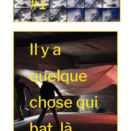
#1
Il y a
quelque
chose qui
bat, là