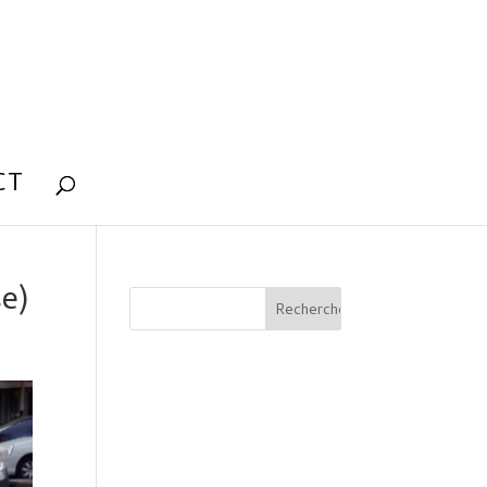
CT
e)